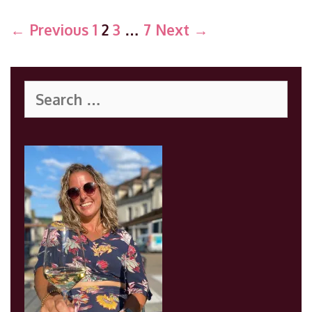
Post
← Previous
1
2
3
…
7
Next →
navigation
Search
for: