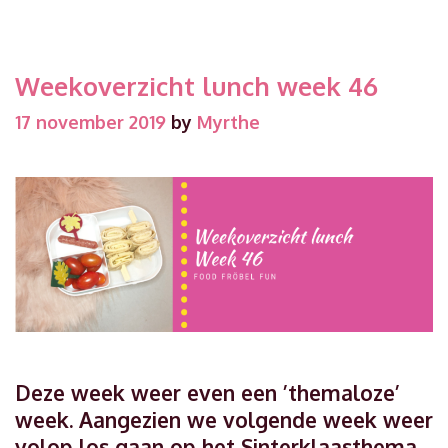
Weekoverzicht lunch week 46
17 november 2019
by
Myrthe
Deze week weer even een ’themaloze’
week. Aangezien we volgende week weer
volop los gaan op het Sinterklaasthema