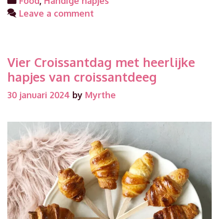
Food
,
Handige hapjes
Twister:
Leave a comment
Snel,
Simpel
&
Vier Croissantdag met heerlijke
Smakelijk!
hapjes van croissantdeeg
30 januari 2024
by
Myrthe