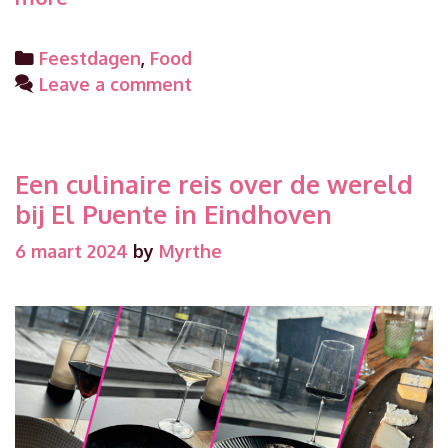
recept
met
Categories
Feestdagen
,
Food
pannenkoeken:
Leave a comment
pannenkoekenspaghetti
Een culinaire reis over de wereld
bij El Puente in Eindhoven
6 maart 2024
by
Myrthe