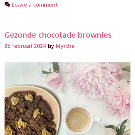
bij
Leave a comment
The
Table
by
Gezonde chocolade brownies
Pippens
26 februari 2024
by
Myrthe