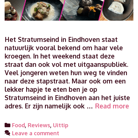
Het Stratumseind in Eindhoven staat
natuurlijk vooral bekend om haar vele
kroegen. In het weekend staat deze
straat dan ook vol met uitgaanspubliek.
Veel jongeren weten hun weg te vinden
naar deze stapstraat. Maar ook om een
lekker hapje te eten ben je op
Stratumseind in Eindhoven aan het juiste
Ee
adres. Er zijn namelijk ook …
Read more
cul
rei
Categories
Food
,
Reviews
,
Uittip
ov
Leave a comment