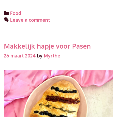
herfs
met
Categories
Food
Pump
Leave a comment
Chai
Makkelijk hapje voor Pasen
26 maart 2024
by
Myrthe