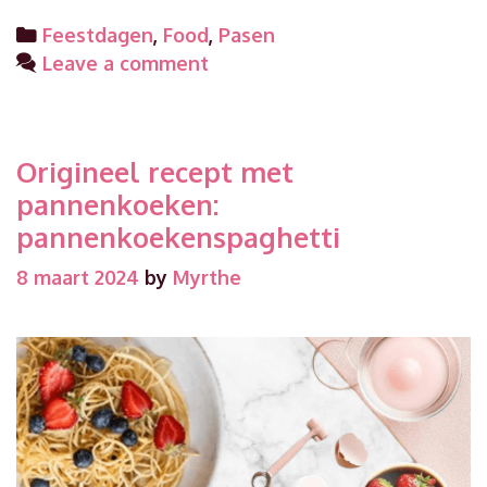
voor
Categories
Feestdagen
,
Food
,
Pasen
Pasen
Leave a comment
paas
cinn
rolls
Origineel recept met
pannenkoeken:
pannenkoekenspaghetti
8 maart 2024
by
Myrthe