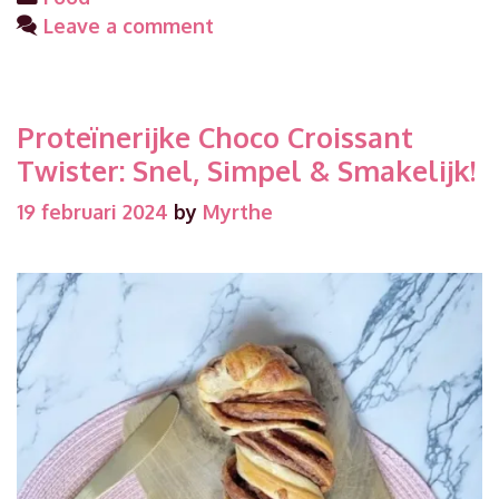
met
Leave a comment
tortilla’s
Proteïnerijke Choco Croissant
Twister: Snel, Simpel & Smakelijk!
19 februari 2024
by
Myrthe