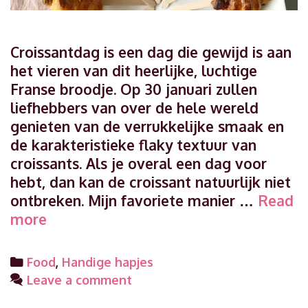
Croissantdag is een dag die gewijd is aan
het vieren van dit heerlijke, luchtige
Franse broodje. Op 30 januari zullen
liefhebbers van over de hele wereld
genieten van de verrukkelijke smaak en
de karakteristieke flaky textuur van
croissants. Als je overal een dag voor
hebt, dan kan de croissant natuurlijk niet
ontbreken. Mijn favoriete manier …
Read
Vier
more
Croissantdag
met
Categories
Food
,
Handige hapjes
heerlijke
Leave a comment
hapjes