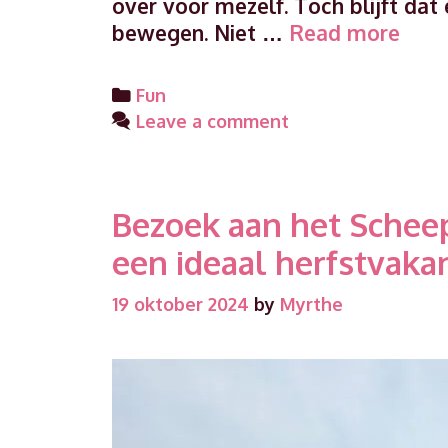
over voor mezelf. Toch blijft d
Wan
bewegen. Niet …
Read more
in
huis:
Categories
Fun
zo
Leave a comment
help
ik
mijn
Bezoek aan het Sche
goe
voo
een ideaal herfstvakan
met
de
19 oktober 2024
by
Myrthe
Walk
van
Spor