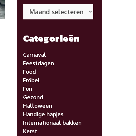
Eerdere
posts
Categorieën
Carnaval
Feestdagen
Food
Fröbel
Fun
rtmuseum
Gezond
Halloween
:
Handige hapjes
Internationaal bakken
Kerst
ntie-