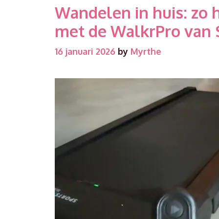
Wandelen in huis: zo 
met de WalkrPro van 
16 januari 2026
by
Myrthe