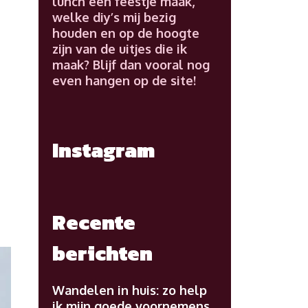
lunch een feestje maak,
welke diy’s mij bezig
houden en op de hoogte
zijn van de uitjes die ik
maak? Blijf dan vooral nog
even hangen op de site!
Instagram
:
Recente
berichten
Wandelen in huis: zo help
ik mijn goede voornemens