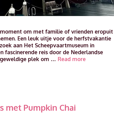
e moment om met familie of vrienden eropuit
nemen. Een leuk uitje voor de herfstvakantie
bezoek aan Het Scheepvaartmuseum in
 fascinerende reis door de Nederlandse
Bezoek
n geweldige plek om …
Read more
aan
het
Scheepvaa
in
Amsterdam
een
es met Pumpkin Chai
ideaal
herfstvaka