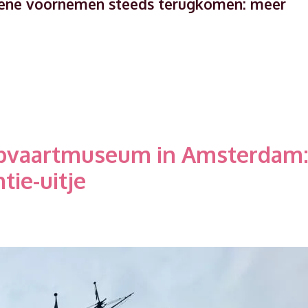
at ene voornemen steeds terugkomen: meer
delen
epvaartmuseum in Amsterdam
de
rnemens
tie-uitje
rPro
tshero