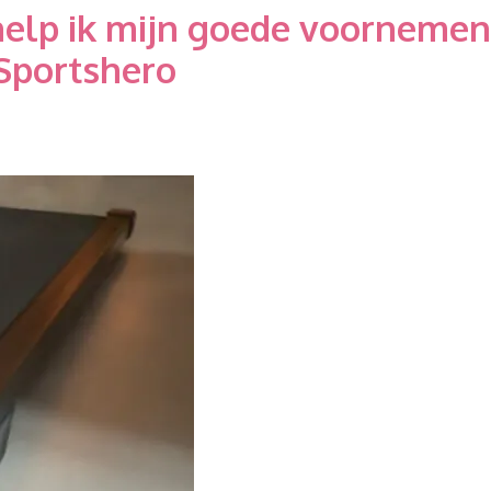
help ik mijn goede voornemen
Sportshero