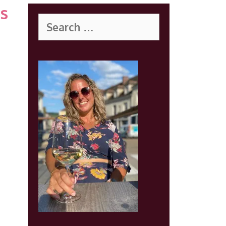
s
Search
for: