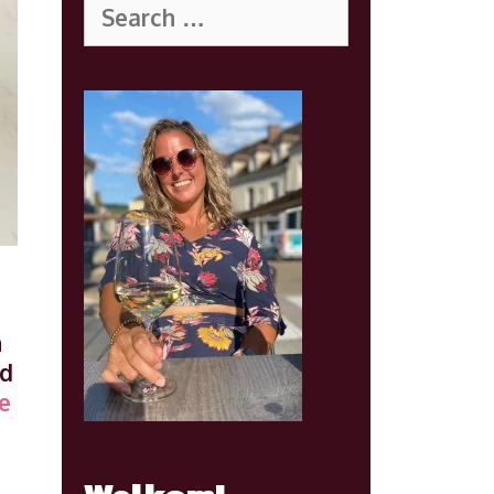
for:
n
jd
Heerlijke
e
herfstkoekjes
met
Pumpkin