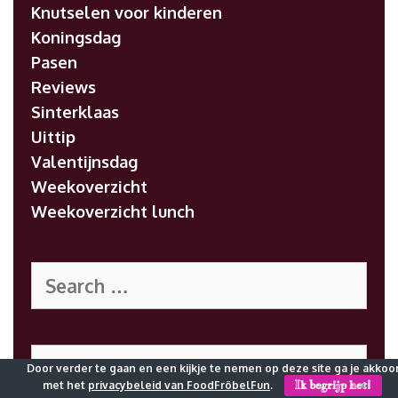
Knutselen voor kinderen
Koningsdag
Pasen
Reviews
Sinterklaas
Uittip
Valentijnsdag
Weekoverzicht
Weekoverzicht lunch
Search
for:
Search
Door verder te gaan en een kijkje te nemen op deze site ga je akkoo
for:
met het
privacybeleid van FoodFröbelFun
.
Ik begrijp het!