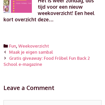
Het is weer zondag, dus
tijd voor een nieuw
weekoverzicht! Een heel
kort overzicht deze…
Categories
Fun
,
Weekoverzicht
Post
Maak je eigen sambal
navigation
Gratis giveaway: Food Fröbel Fun Back 2
School e-magazine
Leave a Comment
Comment