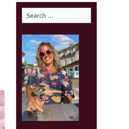
Search
for: