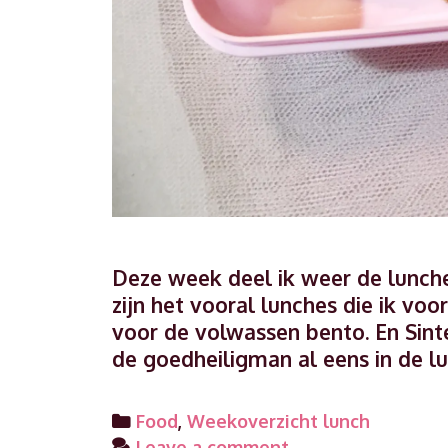
Deze week deel ik weer de lunches
zijn het vooral lunches die ik vo
voor de volwassen bento. En Sint
de goedheiligman al eens in de
Categories
Food
,
Weekoverzicht lunch
Leave a comment