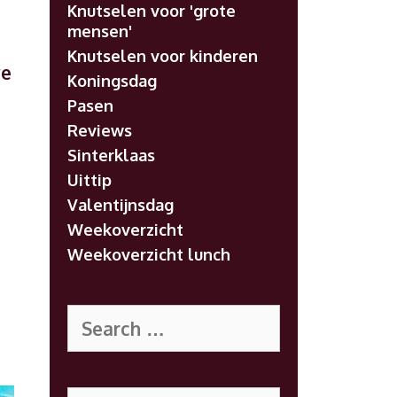
Knutselen voor 'grote
mensen'
Knutselen voor kinderen
we
Koningsdag
Pasen
Reviews
Sinterklaas
Uittip
Valentijnsdag
Weekoverzicht
Weekoverzicht lunch
Search
for:
Search