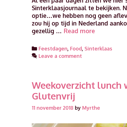
Al een paar dagen zitten we hier 
Sinterklaasjournaal te bekijken. N
optie…we hebben nog geen aflev
zou hij op tijd in Nederland aan
Sinterklaas
gezellig …
Read more
kwarktaart
met
Categories
Feestdagen
,
Food
,
Sinterklaas
mandarijne
Leave a comment
en
kruidnoten
Weekoverzicht lunch 
Glutenvrij
11 november 2018
by
Myrthe