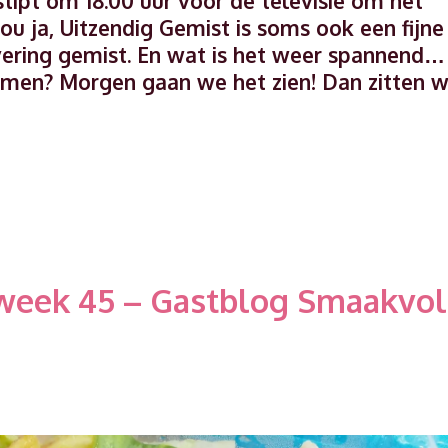
stipt om 18.00 uur voor de televisie om het
ou ja, Uitzendig Gemist is soms ook een fijne
ering gemist. En wat is het weer spannend…
komen? Morgen gaan we het zien! Dan zitten 
n
week 45 – Gastblog Smaakvol