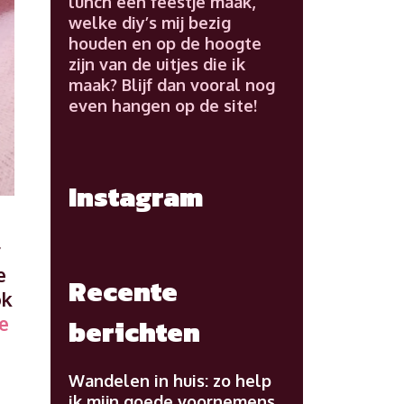
lunch een feestje maak,
welke diy’s mij bezig
houden en op de hoogte
zijn van de uitjes die ik
maak? Blijf dan vooral nog
even hangen op de site!
Instagram
r
e
Recente
ok
Weekoverzicht
e
berichten
lunch
week
Wandelen in huis: zo help
46
ik mijn goede voornemens