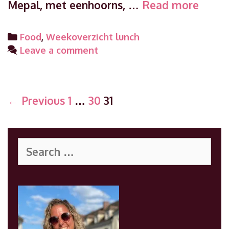
Weeko
Mepal, met eenhoorns, …
Read more
lunch
week
Categories
Food
,
Weekoverzicht lunch
34
Leave a comment
Post
← Previous
1
…
30
31
navigation
Search
for: