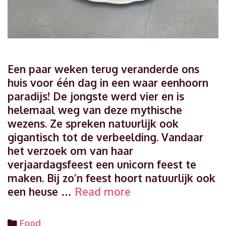
Een paar weken terug veranderde ons
huis voor één dag in een waar eenhoorn
paradijs! De jongste werd vier en is
helemaal weg van deze mythische
wezens. Ze spreken natuurlijk ook
gigantisch tot de verbeelding. Vandaar
het verzoek om van haar
verjaardagsfeest een unicorn feest te
maken. Bij zo’n feest hoort natuurlijk ook
Easypeasy
een heuse …
Read more
Unicorn
taart
Categories
Food