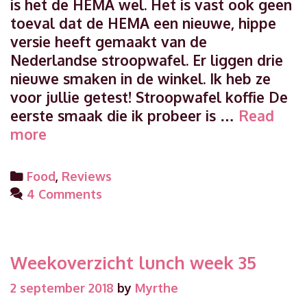
is het de HEMA wel. Het is vast ook geen
toeval dat de HEMA een nieuwe, hippe
versie heeft gemaakt van de
Nederlandse stroopwafel. Er liggen drie
nieuwe smaken in de winkel. Ik heb ze
voor jullie getest! Stroopwafel koffie De
eerste smaak die ik probeer is …
Read
Nieuwe
more
smaken
stroopwafel
Categories
Food
,
Reviews
van
4 Comments
HEMA
Weekoverzicht lunch week 35
2 september 2018
by
Myrthe