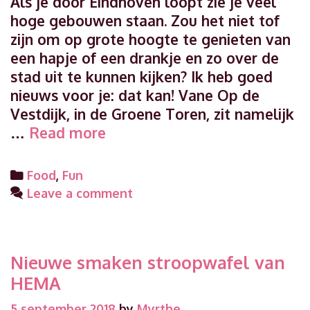
Als je door Eindhoven loopt zie je veel
hoge gebouwen staan. Zou het niet tof
zijn om op grote hoogte te genieten van
een hapje of een drankje en zo over de
stad uit te kunnen kijken? Ik heb goed
nieuws voor je: dat kan! Vane Op de
Vestdijk, in de Groene Toren, zit namelijk
Vane:
…
Read more
gastronomisch
hoogtepunt
Categories
Food
,
Fun
in
Leave a comment
Eindhoven
Nieuwe smaken stroopwafel van
HEMA
5 september 2018
by
Myrthe