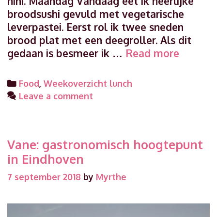
hihi. Maandag Vandaag eet ik heerlijke
broodsushi gevuld met vegetarische
leverpastei. Eerst rol ik twee sneden
brood plat met een deegroller. Als dit
Weekov
gedaan is besmeer ik …
Read more
lunch
week
Categories
Food
,
Weekoverzicht lunch
36
Leave a comment
Vane: gastronomisch hoogtepunt
in Eindhoven
7 september 2018
by
Myrthe