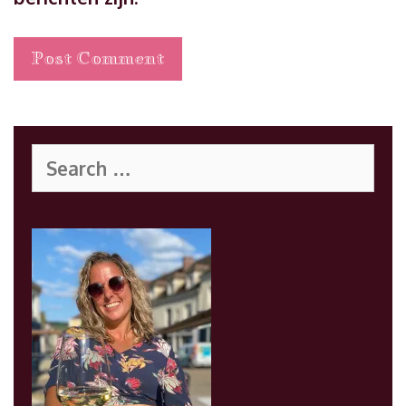
Search
for: