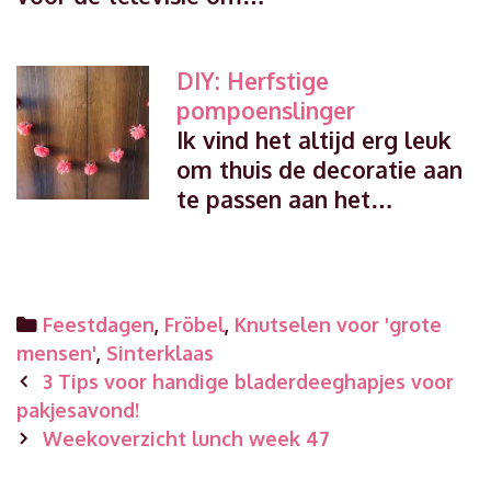
DIY: Herfstige
pompoenslinger
Ik vind het altijd erg leuk
om thuis de decoratie aan
te passen aan het…
Categories
Feestdagen
,
Fröbel
,
Knutselen voor 'grote
mensen'
,
Sinterklaas
Post
3 Tips voor handige bladerdeeghapjes voor
navigation
pakjesavond!
Weekoverzicht lunch week 47