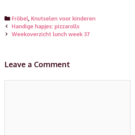
Categories
Fröbel
,
Knutselen voor kinderen
Post
Handige hapjes: pizzarolls
navigation
Weekoverzicht lunch week 37
Leave a Comment
Comment