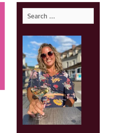
Search
for: