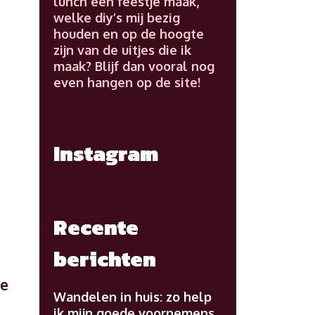
lunch een feestje maak,
welke diy’s mij bezig
houden en op de hoogte
zijn van de uitjes die ik
maak? Blijf dan vooral nog
even hangen op de site!
Instagram
Recente
berichten
ee
Wandelen in huis: zo help
ik mijn goede voornemens