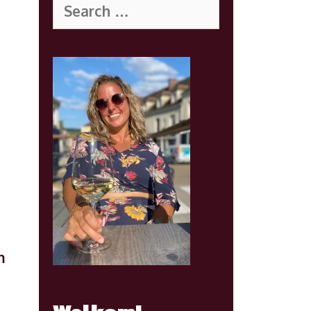
for:
m