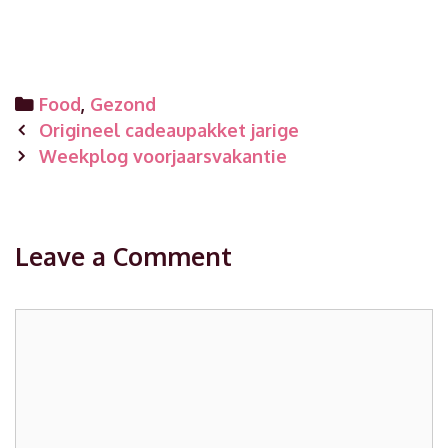
Categories
Food
,
Gezond
Post
Origineel cadeaupakket jarige
navigation
Weekplog voorjaarsvakantie
Leave a Comment
Comment