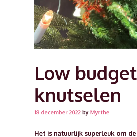
Low budget
knutselen
18 december 2022
by
Myrthe
Het is natuurlijk superleuk om d