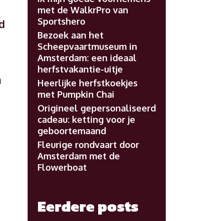
met de WalkrPro van
Sportshero
d
Bezoek aan het
Scheepvaartmuseum in
Amsterdam: een ideaal
herfstvakantie-uitje
m
Heerlijke herfstkoekjes
met Pumpkin Chai
Origineel gepersonaliseerd
cadeau: ketting voor je
geboortemaand
Fleurige rondvaart door
Amsterdam met de
Flowerboat
Eerdere posts