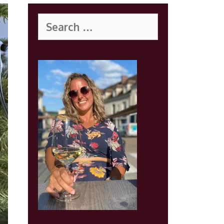
Search
for: