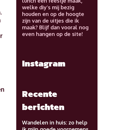
lunch een feestje maak,
welke diy’s mij bezig
.
houden en op de hoogte
m
zijn van de uitjes die ik
maak? Blijf dan vooral nog
even hangen op de site!
r
Instagram
en
Recente
berichten
Wandelen in huis: zo help
ik mijn goede voornemens