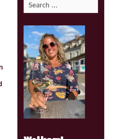
for:
n
d