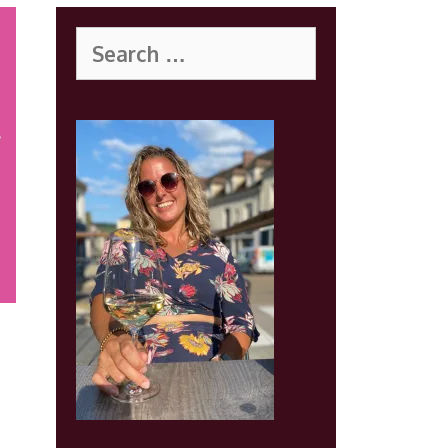
Search
for: