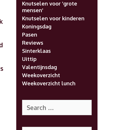
Knutselen voor 'grote
mensen'
Knutselen voor kinderen
k
Koningsdag
Pasen
Reviews
d
Sinterklaas
Uittip
Valentijnsdag
es
Weekoverzicht
Weekoverzicht lunch
Search
for:
Search