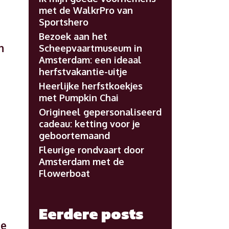
met de WalkrPro van
Sportshero
Bezoek aan het
n
Scheepvaartmuseum in
Amsterdam: een ideaal
herfstvakantie-uitje
Heerlijke herfstkoekjes
met Pumpkin Chai
Origineel gepersonaliseerd
cadeau: ketting voor je
geboortemaand
Fleurige rondvaart door
Amsterdam met de
Flowerboat
Eerdere posts
de