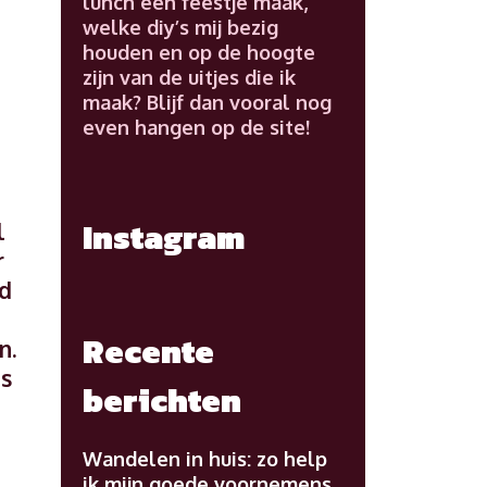
lunch een feestje maak,
welke diy’s mij bezig
houden en op de hoogte
zijn van de uitjes die ik
maak? Blijf dan vooral nog
even hangen op de site!
Instagram
l
r
nd
Recente
n.
is
berichten
Wandelen in huis: zo help
ik mijn goede voornemens