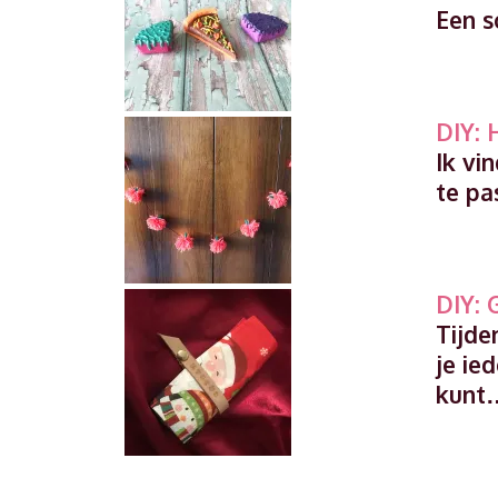
Een s
DIY: 
Ik vi
te pa
DIY: 
Tijde
je ie
kunt