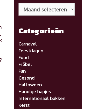
Eerdere
posts
n
Categorieën
.
k
Carnaval
Feestdagen
Food
?
Fröbel
Fun
Gezond
Halloween
Handige hapjes
Internationaal bakken
Kerst