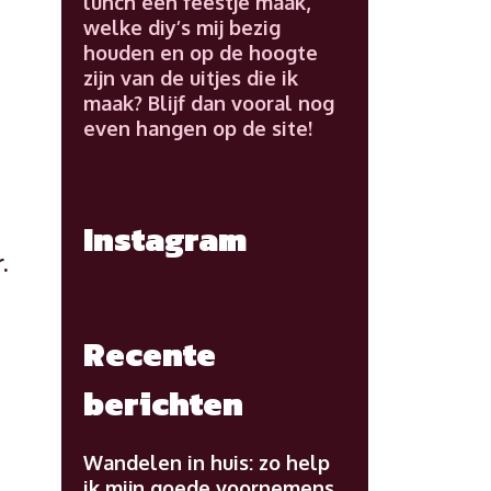
lunch een feestje maak,
welke diy’s mij bezig
houden en op de hoogte
zijn van de uitjes die ik
maak? Blijf dan vooral nog
even hangen op de site!
Instagram
.
Recente
berichten
Wandelen in huis: zo help
ik mijn goede voornemens