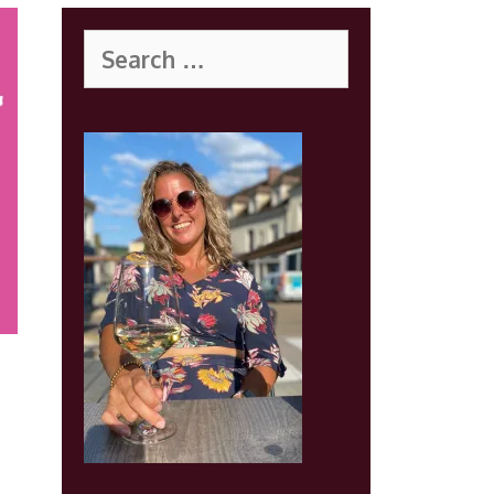
Search
for: