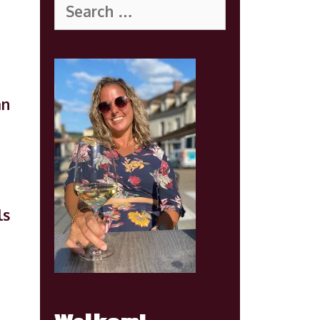
for:
an
ls