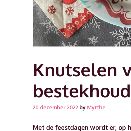
Knutselen v
bestekhoude
20 december 2022
by
Myrthe
Met de feestdagen wordt er, op he