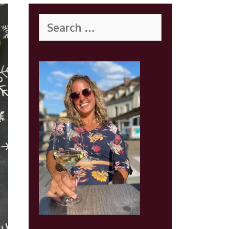
Search
for: