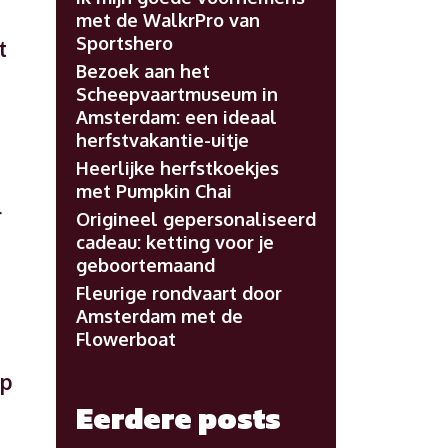
met de WalkrPro van
Sportshero
t
Bezoek aan het
Scheepvaartmuseum in
Amsterdam: een ideaal
herfstvakantie-uitje
Heerlijke herfstkoekjes
met Pumpkin Chai
r
Origineel gepersonaliseerd
cadeau: ketting voor je
geboortemaand
Fleurige rondvaart door
Amsterdam met de
Flowerboat
op
Eerdere posts