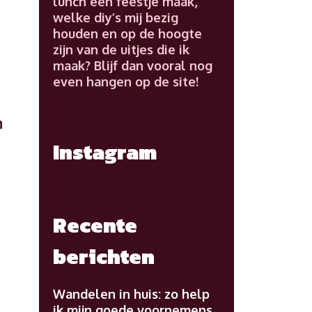
lunch een feestje maak,
welke diy’s mij bezig
houden en op de hoogte
zijn van de uitjes die ik
maak? Blijf dan vooral nog
even hangen op de site!
n
Instagram
Recente
berichten
Wandelen in huis: zo help
ik mijn goede voornemens