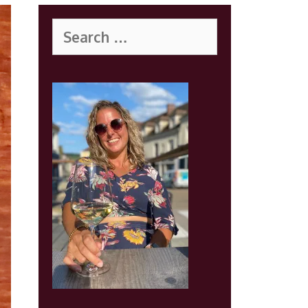
Search
for: