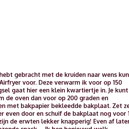
 hebt gebracht met de kruiden naar wens kun
 Airfryer voor. Deze verwarm ik voor op 150
l gaat hier een klein kwartiertje in. Je kunt
m de oven dan voor op 200 graden en
een met bakpapier bekleedde bakplaat. Zet z
er even door en schuif de bakplaat nog voor 
zijn de erwten lekker knapperig! Even af late
 gezonde snack… Ik ben benieuwd welk