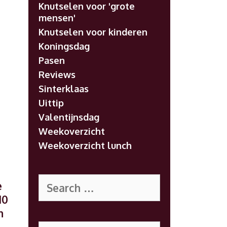
Knutselen voor 'grote
mensen'
Knutselen voor kinderen
Koningsdag
Pasen
Reviews
Sinterklaas
Uittip
Valentijnsdag
Weekoverzicht
Weekoverzicht lunch
Search
e
for:
10
n
Search