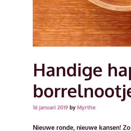
Handige hap
borrelnootj
16 januari 2019
by
Myrthe
Nieuwe ronde, nieuwe kansen! Zo 