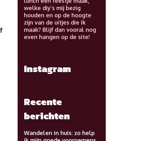
lunch een feestje maak,
welke diy’s mij bezig
houden en op de hoogte
zijn van de uitjes die ik
f
maak? Blijf dan vooral nog
even hangen op de site!
Instagram
Recente
berichten
Wandelen in huis: zo help
ik mijn goede voornemens