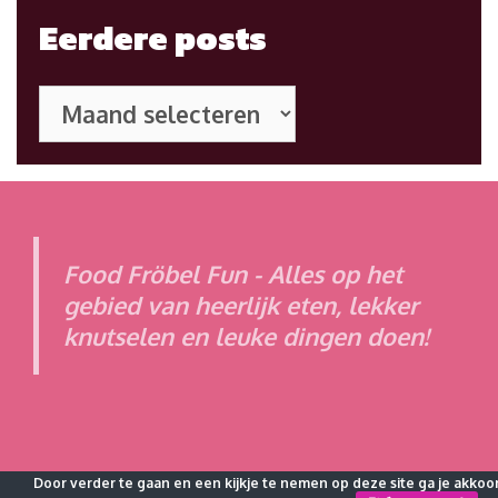
Eerdere posts
Eerdere
posts
Food Fröbel Fun - Alles op het
gebied van heerlijk eten, lekker
knutselen en leuke dingen doen!
Door verder te gaan en een kijkje te nemen op deze site ga je akkoo
© 2026 Food Fröbel Fun
• Powered by
WPKoi