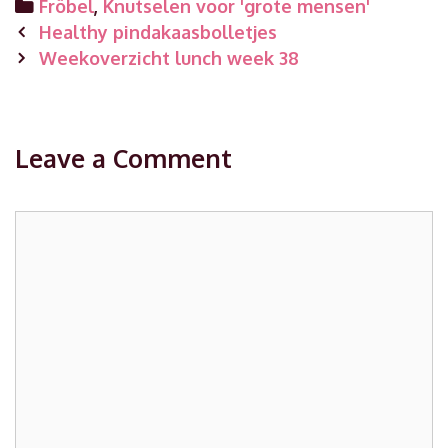
Categories
Fröbel
,
Knutselen voor 'grote mensen'
Post
Healthy pindakaasbolletjes
navigation
Weekoverzicht lunch week 38
Leave a Comment
Comment