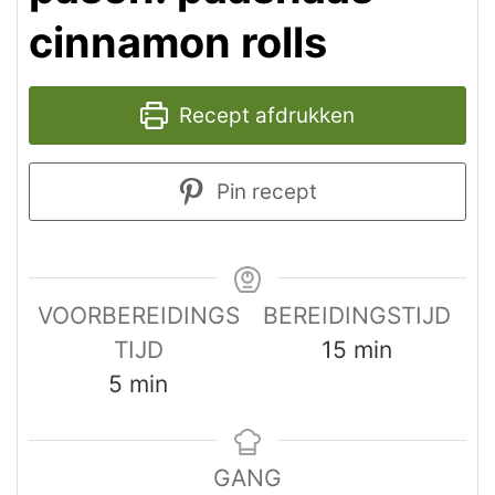
cinnamon rolls
Recept afdrukken
Pin recept
VOORBEREIDINGS
BEREIDINGSTIJD
minuten
TIJD
15
min
minuten
5
min
GANG