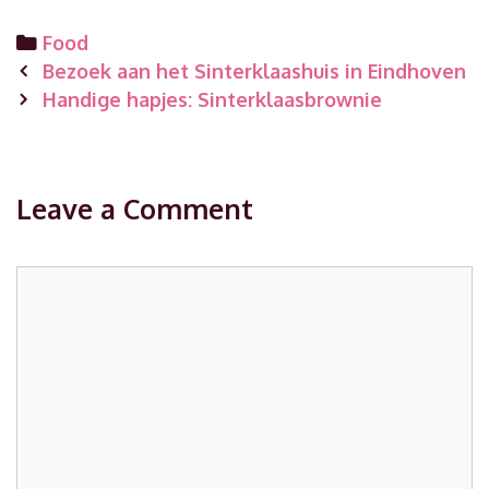
Categories
Food
Post
Bezoek aan het Sinterklaashuis in Eindhoven
navigation
Handige hapjes: Sinterklaasbrownie
Leave a Comment
Comment