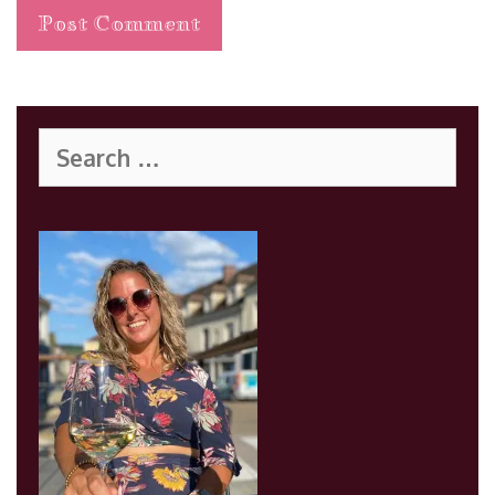
Search
for: