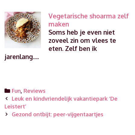
Vegetarische shoarma zelf
maken
Soms heb je even niet
zoveel zin om vlees te
eten. Zelf ben ik
jarenlang…
Categories
Fun
,
Reviews
Post
Leuk en kindvriendelijk vakantiepark ‘De
navigation
Leistert’
Gezond ontbijt: peer-vijgentaartjes