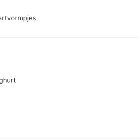
aartvormpjes
ghurt