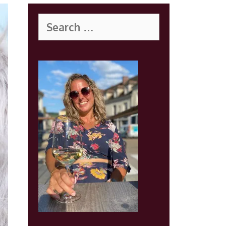
Search
for: