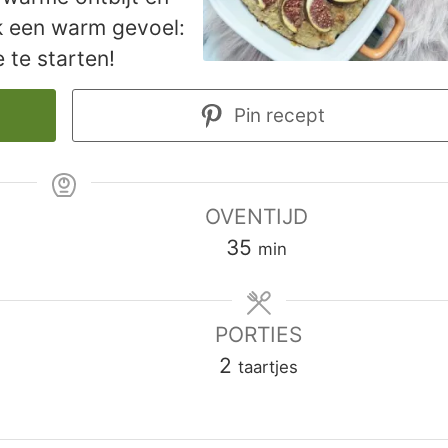
ijk een warm gevoel:
 te starten!
Pin recept
OVENTIJD
minuten
35
min
PORTIES
2
taartjes