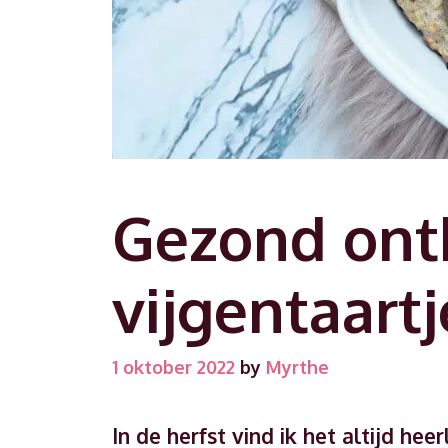
Gezond ontb
vijgentaartj
1 oktober 2022
by
Myrthe
In de herfst vind ik het altijd he