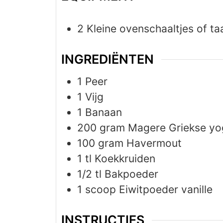
2 Kleine ovenschaaltjes of t
INGREDIËNTEN
1
Peer
1
Vijg
1
Banaan
200
gram
Magere Griekse yo
100
gram
Havermout
1
tl
Koekkruiden
1/2
tl
Bakpoeder
1
scoop
Eiwitpoeder vanille
INSTRUCTIES