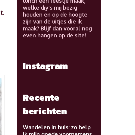
lunch een feestje maak,
welke diy’s mij bezig
t.
houden en op de hoogte
zijn van de uitjes die ik
maak? Blijf dan vooral nog
even hangen op de site!
n
Instagram
Recente
berichten
Wandelen in huis: zo help
ik mijn goede voornemens