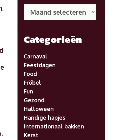
Eerdere
n.
posts
Categorieën
ad
Carnaval
Feestdagen
je
Food
Fröbel
Fun
Gezond
Halloween
Handige hapjes
Internationaal bakken
.
Kerst