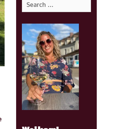
for:
e