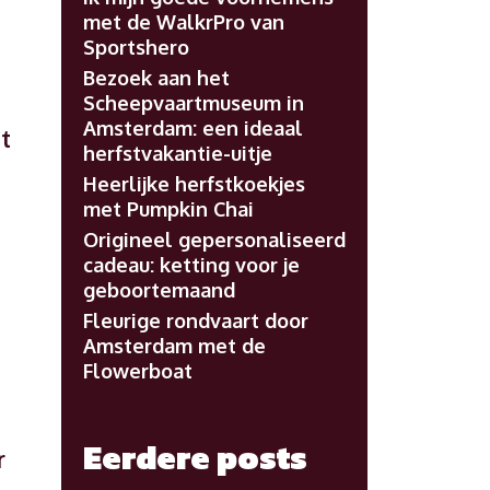
met de WalkrPro van
Sportshero
Bezoek aan het
Scheepvaartmuseum in
Amsterdam: een ideaal
t
herfstvakantie-uitje
Heerlijke herfstkoekjes
met Pumpkin Chai
Origineel gepersonaliseerd
cadeau: ketting voor je
geboortemaand
Fleurige rondvaart door
Amsterdam met de
Flowerboat
Eerdere posts
r