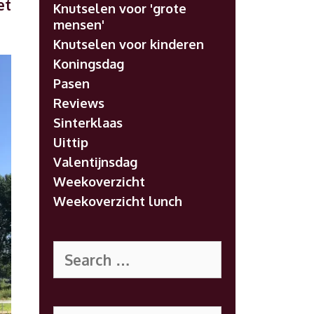
et
Knutselen voor 'grote
mensen'
Knutselen voor kinderen
Koningsdag
Pasen
Reviews
Sinterklaas
Uittip
Valentijnsdag
Weekoverzicht
Weekoverzicht lunch
Search
for:
Search