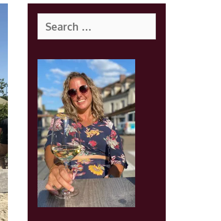
Search
for: