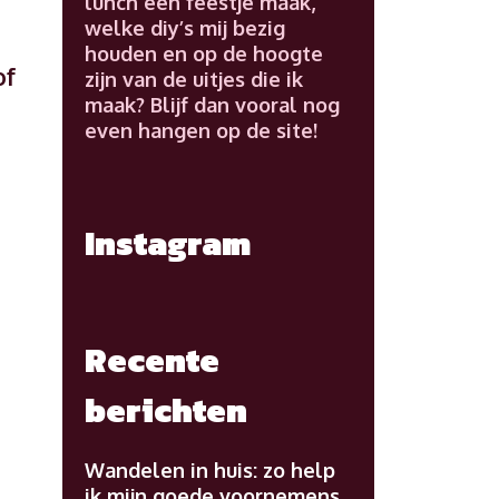
lunch een feestje maak,
welke diy’s mij bezig
houden en op de hoogte
of
zijn van de uitjes die ik
maak? Blijf dan vooral nog
even hangen op de site!
Instagram
t
Recente
berichten
Wandelen in huis: zo help
ik mijn goede voornemens