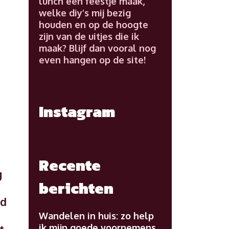
lunch een feestje maak,
welke diy’s mij bezig
houden en op de hoogte
zijn van de uitjes die ik
maak? Blijf dan vooral nog
even hangen op de site!
Instagram
Recente
g
berichten
ld
Wandelen in huis: zo help
ik mijn goede voornemens