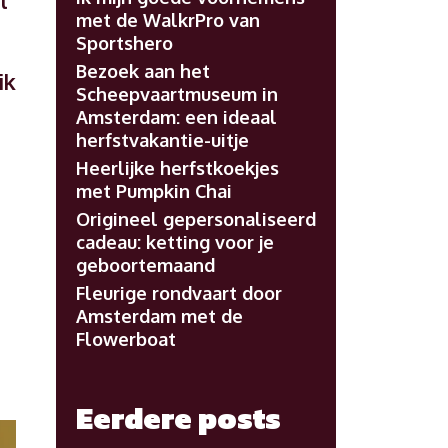
t
met de WalkrPro van
Sportshero
Bezoek aan het
ik
Scheepvaartmuseum in
Amsterdam: een ideaal
herfstvakantie-uitje
Heerlijke herfstkoekjes
met Pumpkin Chai
Origineel gepersonaliseerd
cadeau: ketting voor je
geboortemaand
Fleurige rondvaart door
Amsterdam met de
Flowerboat
Eerdere posts