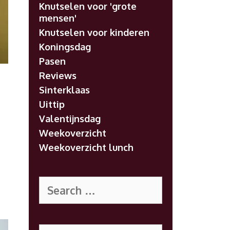
Knutselen voor 'grote
mensen'
Knutselen voor kinderen
Koningsdag
Pasen
Reviews
Sinterklaas
Uittip
Valentijnsdag
e
Weekoverzicht
Weekoverzicht lunch
Search
for:
Search