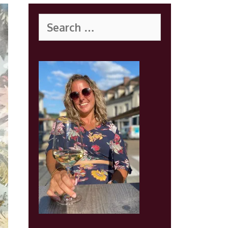
Search
for: