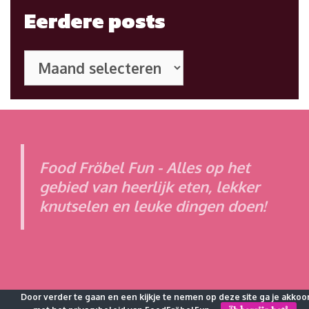
Eerdere posts
Eerdere
posts
Food Fröbel Fun - Alles op het
gebied van heerlijk eten, lekker
knutselen en leuke dingen doen!
Door verder te gaan en een kijkje te nemen op deze site ga je akkoo
© 2026 Food Fröbel Fun
• Powered by
WPKoi