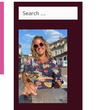
Search
for: