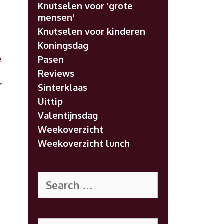
Knutselen voor 'grote
mensen'
Knutselen voor kinderen
Koningsdag
e
Pasen
Reviews
r
Sinterklaas
Uittip
Valentijnsdag
Weekoverzicht
Weekoverzicht lunch
Search
for:
Search