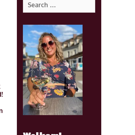
for:
k
!
n