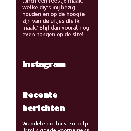
lunch een feestje maak,
welke diy’s mij bezig
houden en op de hoogte
zijn van de uitjes die ik
maak? Blijf dan vooral nog
even hangen op de site!
Instagram
Recente
berichten
Wandelen in huis: zo help
ik mijn goede voornemens