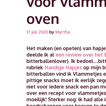
voor vlamme
oven
17 juli 2020
by
Myrthe
Het maken (en opeten) van hapjes
deelde ik al
een review over het 
bitterballenlover). Ik bedoel…bit
rubriek
Handige Hapjes
op mijn b
bitterballen vind ik Vlammetjes e
pittige snacks moet ik eerlijk zeg
niet voor iedere snack een pan m
over een recept voor vlammetjes u
moeilijk! Sterker nog: ik had alle
boodschappen voor hoeven te doen