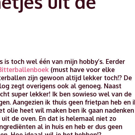
tjes uit de
 is toch wel één van mijn hobby’s. Eerder
Bitterballenboek
(must have voor elke
terballen zijn gewoon altijd lekker toch!? De
log zegt overigens ook al genoeg. Naast
cht super lekker! Ik ben sowieso wel van de
gen. Aangezien ik thuis geen frietpan heb en i
et olie heet wil maken ben ik gaan nadenken
it de oven. En dat is helemaal niet zo
 ingrediënten al in huis en heb er dus geen
. Hoe ideaal wil je het hebben!?