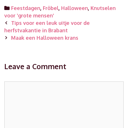
Categories
Feestdagen
,
Fröbel
,
Halloween
,
Knutselen
voor 'grote mensen'
Post
Tips voor een leuk uitje voor de
navigation
herfstvakantie in Brabant
Maak een Halloween krans
Leave a Comment
Comment