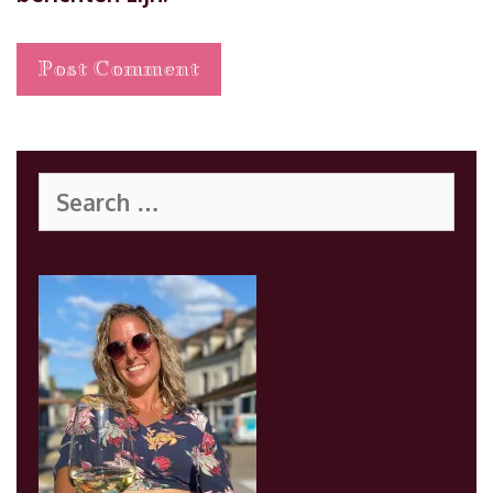
Search
for: