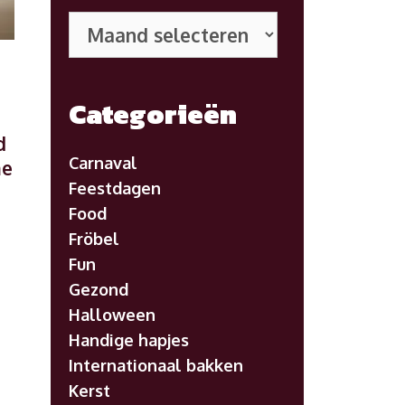
Eerdere
posts
Categorieën
d
Carnaval
me
Feestdagen
Food
Fröbel
Fun
Gezond
Halloween
Handige hapjes
Internationaal bakken
Kerst