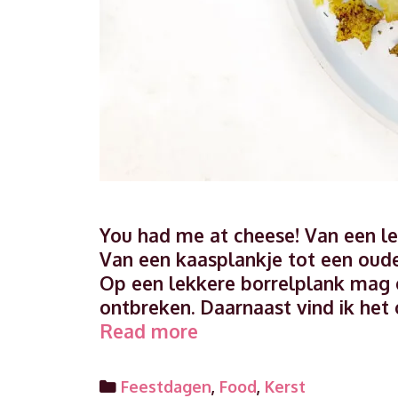
You had me at cheese! Van een le
Van een kaasplankje tot een oude
Op een lekkere borrelplank mag e
ontbreken. Daarnaast vind ik he
Tip
Read more
voor
de
Categories
Feestdagen
,
Food
,
Kerst