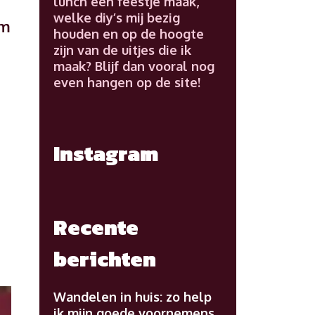
lunch een feestje maak,
welke diy’s mij bezig
om
houden en op de hoogte
zijn van de uitjes die ik
maak? Blijf dan vooral nog
De
even hangen op de site!
kersttraditie
van:
Patricia
Instagram
Recente
berichten
Wandelen in huis: zo help
ik mijn goede voornemens