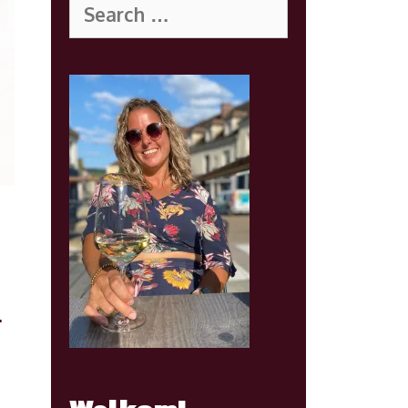
for:
…