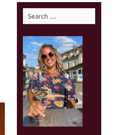
Search
for: