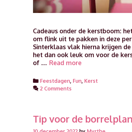
Cadeaus onder de kerstboom: het st
om flink uit te pakken in deze p
Sinterklaas vlak hierna krijgen d
het dan ook leuk om voor de ker
Leerzame
of …
Read more
kerstcadeaus
voor
Categories
Feestdagen
,
Fun
,
Kerst
kinderen
2 Comments
Tip voor de borrelplan
10 december 2022
by
Myrthe