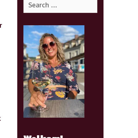
for:
r
k