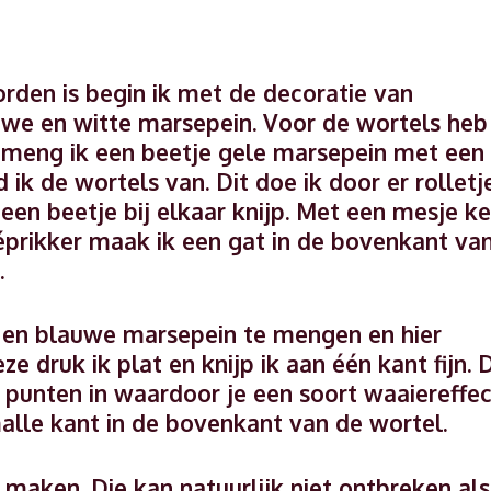
orden is begin ik met de decoratie van
auwe en witte marsepein. Voor de wortels heb
m meng ik een beetje gele marsepein met een
ik de wortels van. Dit doe ik door er rolletj
een beetje bij elkaar knijp. Met een mesje ke
téprikker maak ik een gat in de bovenkant va
.
e en blauwe marsepein te mengen en hier
ze druk ik plat en knijp ik aan één kant fijn. 
 punten in waardoor je een soort waaiereffec
smalle kant in de bovenkant van de wortel.
 maken. Die kan natuurlijk niet ontbreken als