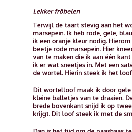
Lekker fröbelen
Terwijl de taart stevig aan het w
marsepein. Ik heb rode, gele, bl
ik een oranje kleur nodig. Hiero
beetje rode marsepein. Hier kneed 
van te maken die ik aan één kant 
ik er wat sneetjes in. Met een sa
de wortel. Hierin steek ik het loof
Dit wortelloof maak ik door gel
kleine balletjes van te draaien. De
brede bovenkant snijd ik op twee
krijgt. Dit loof steek ik met de 
Dan is het tijd om de paashaas te