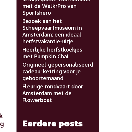
met de WalkrPro van
Sportshero
Bezoek aan het
Scheepvaartmuseum in
Amsterdam: een ideaal
herfstvakantie-uitje
Heerlijke herfstkoekjes
met Pumpkin Chai
Origineel gepersonaliseerd
cadeau: ketting voor je
geboortemaand
Fleurige rondvaart door
Amsterdam met de
Flowerboat
k
Eerdere posts
rg