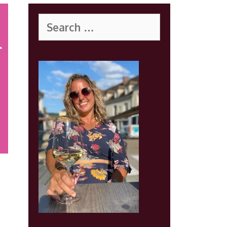
Search
for:
: