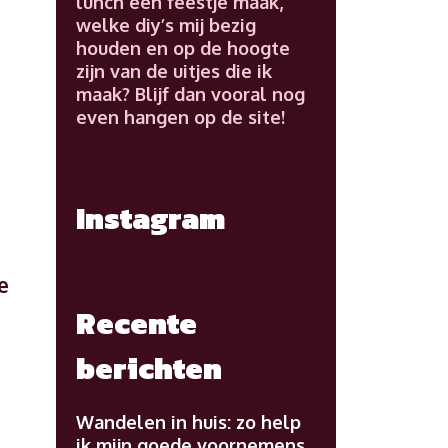
lunch een feestje maak,
welke diy’s mij bezig
houden en op de hoogte
zijn van de uitjes die ik
maak? Blijf dan vooral nog
even hangen op de site!
Instagram
e
Recente
berichten
Wandelen in huis: zo help
ik mijn goede voornemens