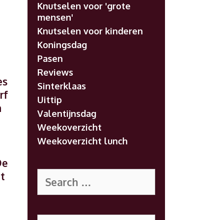
Knutselen voor 'grote
mensen'
Knutselen voor kinderen
Koningsdag
Pasen
Reviews
es
Sinterklaas
rf
Uittip
n
Valentijnsdag
Weekoverzicht
Weekoverzicht lunch
De
Search
t
for:
Search