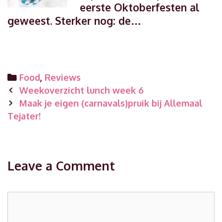
eerste Oktoberfesten al
geweest. Sterker nog: de…
Categories
Food
,
Reviews
Post
Weekoverzicht lunch week 6
navigation
Maak je eigen (carnavals)pruik bij Allemaal
Tejater!
Leave a Comment
Comment