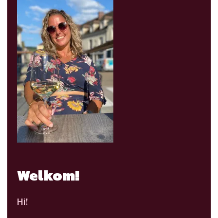
Welkom!
Hi!