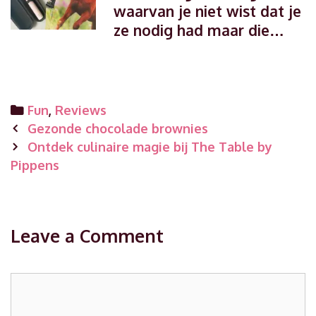
waarvan je niet wist dat je
ze nodig had maar die…
Categories
Fun
,
Reviews
Post
Gezonde chocolade brownies
navigation
Ontdek culinaire magie bij The Table by
Pippens
Leave a Comment
Comment