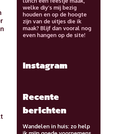
lunch een feestje maak,
welke diy’s mij bezig
n
houden en op de hoogte
er
zijn van de uitjes die ik
En
maak? Blijf dan vooral nog
even hangen op de site!
Instagram
Recente
berichten
t
Wandelen in huis: zo help
ik mijn goede voornemens