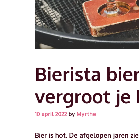
Bierista bie
vergroot je
10 april 2022
by
Myrthe
Bier is hot. De afgelopen jaren z