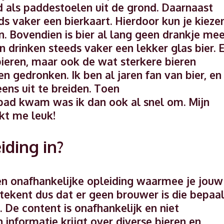
d als paddestoelen uit de grond. Daarnaast
s vaker een bierkaart. Hierdoor kun je kieze
en. Bovendien is bier al lang geen drankje me
drinken steeds vaker een lekker glas bier. 
tbieren, maar ook de wat sterkere bieren
 gedronken. Ik ben al jaren fan van bier, en
eens uit te breiden. Toen
pad kwam was ik dan ook al snel om. Mijn
jkt me leuk!
iding in?
een onafhankelijke opleiding waarmee je jouw
tekent dus dat er geen brouwer is die bepaal
. De content is onafhankelijk en niet
informatie krijgt over diverse bieren en