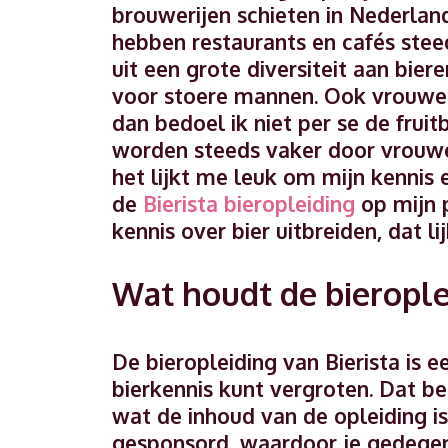
brouwerijen schieten in Nederlan
hebben restaurants en cafés steed
uit een grote diversiteit aan bier
voor stoere mannen. Ook vrouwen 
dan bedoel ik niet per se de frui
worden steeds vaker door vrouwen
het lijkt me leuk om mijn kennis 
de
Bierista bieropleiding
op mijn 
kennis over bier uitbreiden, dat li
Wat houdt de bierople
De bieropleiding van Bierista is 
bierkennis kunt vergroten. Dat be
wat de inhoud van de opleiding is
gesponsord, waardoor je gedegen 