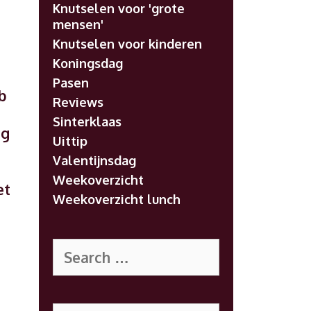
Knutselen voor 'grote
mensen'
Knutselen voor kinderen
Koningsdag
Pasen
eb
Reviews
Sinterklaas
eg
Uittip
Valentijnsdag
Weekoverzicht
et
Weekoverzicht lunch
Search
for:
Search