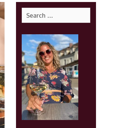
Search
for: