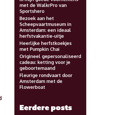
met de WalkrPro van
Sportshero
Bezoek aan het
Scheepvaartmuseum in
Amsterdam: een ideaal
herfstvakantie-uitje
Heerlijke herfstkoekjes
met Pumpkin Chai
Origineel gepersonaliseerd
k
cadeau: ketting voor je
geboortemaand
Fleurige rondvaart door
Amsterdam met de
Flowerboat
d
Eerdere posts