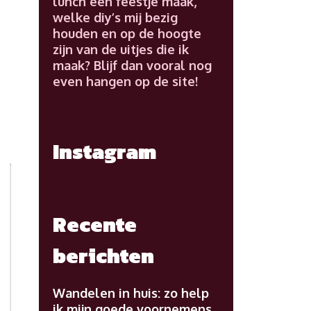
lunch een feestje maak,
welke diy’s mij bezig
houden en op de hoogte
zijn van de uitjes die ik
maak? Blijf dan vooral nog
even hangen op de site!
Instagram
Recente
berichten
Wandelen in huis: zo help
ik mijn goede voornemens