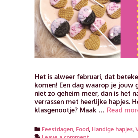
Het is alweer februari, dat beteke
komen! Een dag waarop je jouw ge
niet zo geheim meer, dan is het 
verrassen met heerlijke hapjes. H
klasgenootje? Maak …
Read mor
Categories
Feestdagen
,
Food
,
Handige hapjes
,
Leave a comment