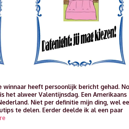
de winnaar heeft persoonlijk bericht gehad. N
is het alweer Valentijnsdag. Een Amerikaans
ederland. Niet per definitie mijn ding, wel e
ips te delen. Eerder deelde ik al een paar
3
re
Tips