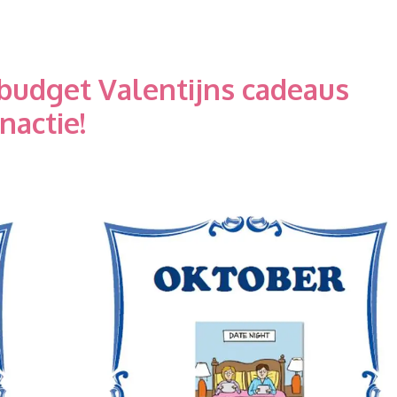
voor
Valentijnsdag
 budget Valentijns cadeaus
nactie!