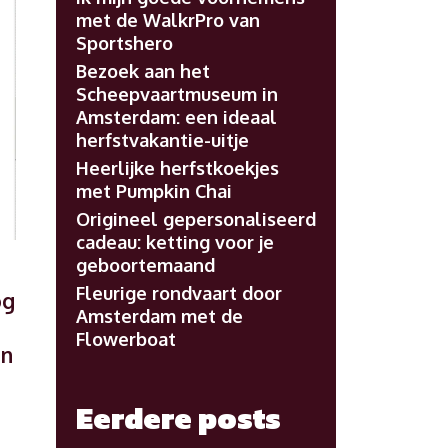
met de WalkrPro van
Sportshero
Bezoek aan het
Scheepvaartmuseum in
Amsterdam: een ideaal
herfstvakantie-uitje
Heerlijke herfstkoekjes
met Pumpkin Chai
Origineel gepersonaliseerd
cadeau: ketting voor je
geboortemaand
Fleurige rondvaart door
og
Amsterdam met de
Flowerboat
en
Eerdere posts