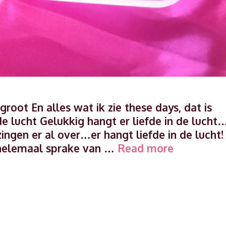
 groot En alles wat ik zie these days, dat is
de lucht Gelukkig hangt er liefde in de lucht
ingen er al over…er hangt liefde in de lucht!
3
k helemaal sprake van …
Read more
Tips
voor
een
vrolijke
Valentijns