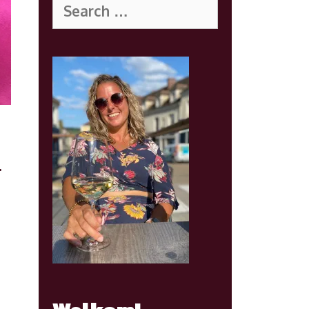
for:
…
lunch