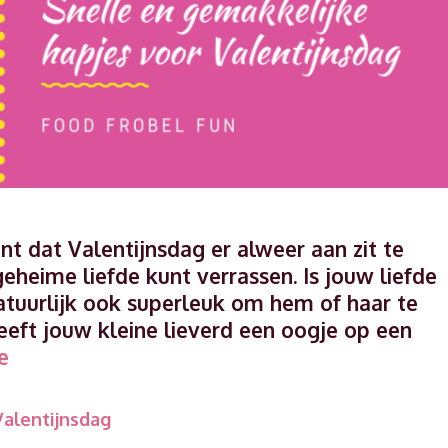
nt dat Valentijnsdag er alweer aan zit te
heime liefde kunt verrassen. Is jouw liefde
natuurlijk ook superleuk om hem of haar te
eeft jouw kleine lieverd een oogje op een
Snelle
e
en
gemakkelijke
Valentijnsdag
hapjes