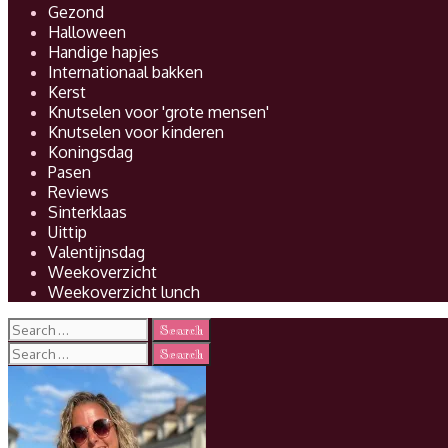
Gezond
Halloween
Handige hapjes
Internationaal bakken
Kerst
Knutselen voor 'grote mensen'
Knutselen voor kinderen
Koningsdag
Pasen
Reviews
Sinterklaas
Uittip
Valentijnsdag
Weekoverzicht
Weekoverzicht lunch
Search
for:
Search
for: